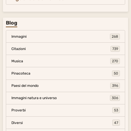
Blog
Immagini
268
Citazioni
739
Musica
270
Pinacoteca
50
Paesi del mondo
396
Immagini natura e universo
306
Proverbi
53
Diversi
47