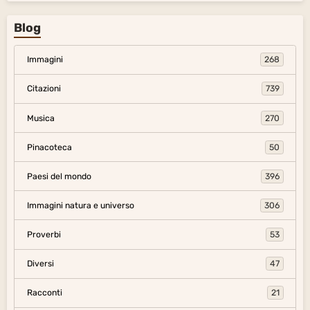
Blog
Immagini
268
Citazioni
739
Musica
270
Pinacoteca
50
Paesi del mondo
396
Immagini natura e universo
306
Proverbi
53
Diversi
47
Racconti
21