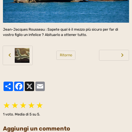
Jean-Jacques Rousseau : Sapete qual è il mezzo più sicuro per far di
vostro figlio un infelice ? Abituarlo a ottener tutto.
Ritorno
Partager
Facebook
X
Email
★
★
★
★
★
1
voto. Media di
5
su 5.
Aggiungi un commento