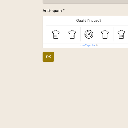
Anti-spam
Qual è l'intruso?
IconCaptcha
©
OK