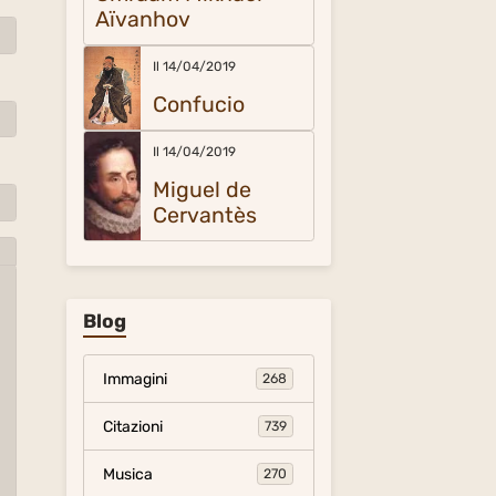
Aïvanhov
Il 14/04/2019
Confucio
Il 14/04/2019
Miguel de
Cervantès
Blog
Immagini
268
Citazioni
739
Musica
270