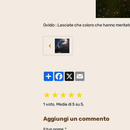
Ovidio : Lasciate che coloro che hanno meritato
Partager
Facebook
X
Email
★
★
★
★
★
1
voto. Media di
5
su 5.
Aggiungi un commento
Il tuo nome