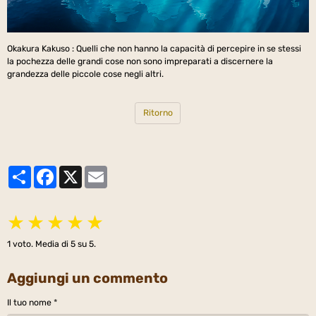
Okakura Kakuso : Quelli che non hanno la capacità di percepire in se stessi
la pochezza delle grandi cose non sono impreparati a discernere la
grandezza delle piccole cose negli altri.
Ritorno
Partager
Facebook
X
Email
★
★
★
★
★
1
voto. Media di
5
su 5.
Aggiungi un commento
Il tuo nome