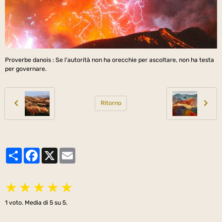
Proverbe danois : Se l'autorità non ha orecchie per ascoltare, non ha testa
per governare.
Ritorno
Partager
Facebook
X
Email
★
★
★
★
★
1
voto. Media di
5
su 5.