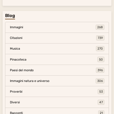
Blog
Immagini
268
Citazioni
739
Musica
270
Pinacoteca
50
Paesi del mondo
396
Immagini natura e universo
306
Proverbi
53
Diversi
47
Racconti
21