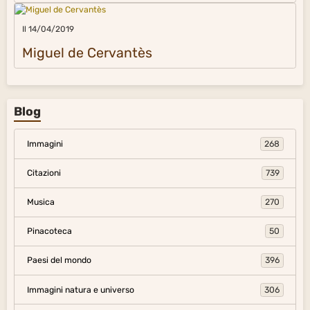
Il 14/04/2019
Miguel de Cervantès
Blog
Immagini
268
Citazioni
739
Musica
270
Pinacoteca
50
Paesi del mondo
396
Immagini natura e universo
306