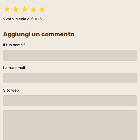
★
★
★
★
★
1
voto. Media di
5
su 5.
Aggiungi un commento
Il tuo nome
La tua email
Sito web