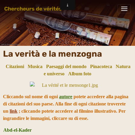
Chercheurs de vérités
La verità e la menzogna
Citazioni
Musica
Paesaggi del mondo
Pinacoteca
Natura
e universo
Album foto
Cliccando sul nome di ogni
autore
potete accedere alla pagina
di citazioni del suo paese. Alla fine di ogni citazione troverete
un
link
; cliccando potete accedere al filmino illustrativo. Per
ingrandire le immagini, cliccare su di esse.
Abd-el-Kader