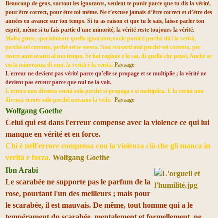
Beaucoup de gens, surtout les ignorants, veulent te punir parce que tu dis la vérité,
pour être correct, pour être toi-même. Ne t’excuse jamais d’être correct et d’être des
années en avance sur ton temps. Si tu as raison et que tu le sais, laisse parler ton
esprit, même si tu fais partie d'une minorité, la vérité reste toujours la vérité.
Molta gente, specialmente quella ignorante,vuole punirti perchè dici la verità,
perchè sei corretto, pechè sei te stesso. Non scusarti mai perchè sei corretto, per
essere anni avanti al tuo tempo. Se hai ragione e lo sai, dì quello che pensi. Anche se
sei la minoranza di uno, la verità è la verità.
Paysage
L'erreur ne devient pas vérité parce qu'elle se propage et se multiplie ; la vérité ne
devient pas erreur parce que nul ne la voit.
L'errore non diventa verità solo perché si propaga e si moltiplica. E la verità non
diventa errore solo perché nessuno la vede.
Paysage
Wolfgang Goethe
Celui qui est dans l'erreur compense avec la violence ce qui lui
manque en vérité et en force.
Chi è nell'errore compensa con la violenza ciò che gli manca in
verità e forza.
Wolfgang Goethe
Ibn Arabi
Le scarabée ne supporte pas le parfum de la
rose, pourtant l'un des meilleurs ; mais pour
le scarabée, il est mauvais. De même, tout homme qui a le
tempérament du scarabée, mentalement et formellement, ne