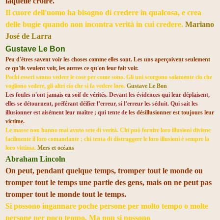
laquelle croire.
Il cuore dell'uomo ha bisogno di credere in qualcosa, e crea
delle bugie quando non incontra verità in cui credere.
Mariano
José de Larra
Gustave Le Bon
Peu d'êtres savent voir les choses comme elles sont. Les uns aperçoivent seulement
ce qu'ils veulent voir, les autres ce qu'on leur fait voir.
Pochi esseri sanno vedere le cose per come sono. Gli uni scorgono solamente cio che
vogliono vedere, gli altri cio che si fa vedere loro.
Gustave Le Bon
Les foules n'ont jamais eu soif de vérités. Devant les évidences qui leur déplaisent,
elles se détournent, préférant déifier l’erreur, si l’erreur les séduit. Qui sait les
illusionner est aisément leur maître ; qui tente de l
es désillusionner est toujours leur
victime.
Le masse non hanno mai avuto sete di verità. Chi può fornire loro illusioni diviene
facilmente il loro comandante ; chi tenta di distruggere le loro illusioni è sempre la
loro vittima.
Mers et océans
Abraham Lincoln
On peut, pendant quelque temps, tromper tout le monde ou
tromper tout le temps une partie des gens, mais on ne peut pas
tromper tout le monde tout le temps.
Si possono ingannare poche persone per molto tempo o molte
persone per poco tempo. Ma non si possono