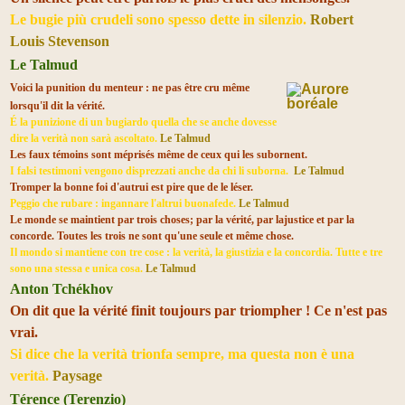
Le bugie più crudeli sono spesso dette in silenzio.
Robert
Louis Stevenson
Le Talmud
Voici la punition du menteur : ne pas être cru même
lorsqu'il dit la vérité.
É la punizione di un bugiardo quella che se anche dovesse
dire la verità non sarà ascoltato.
Le Talmud
Les faux témoins sont méprisés même de ceux qui les subornent.
I falsi testimoni vengono disprezzati anche da chi li suborna.
Le Talmud
Tromper la bonne foi d'autrui est pire que de le léser.
Peggio che rubare : ingannare l'altrui buonafede.
Le Talmud
Le monde se maintient par trois choses; par la vérité, par lajustice et par la
concorde. Toutes les trois ne sont qu'une seule et même chose.
Il mondo si mantiene con tre cose : la verità, la giustizia e la concordia. Tutte e tre
sono una stessa e unica cosa.
Le Talmud
Anton Tchékhov
On dit que la vérité finit toujours par triompher ! Ce n'est pas
vrai.
Si dice che la verità trionfa sempre, ma questa non è una
verità.
Paysage
Térence (Terenzio)