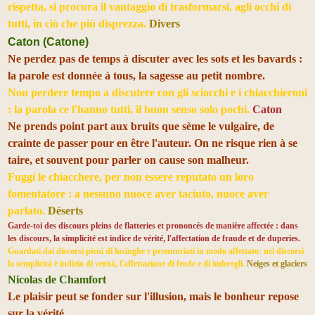
rispetta, si procura il vantaggio di trasformarsi, agli occhi di
tutti, in ciò che più disprezza.
Divers
Caton (Catone)
Ne perdez pas de temps à discuter avec les sots et les bavards :
la parole est donnée à tous, la sagesse au petit nombre.
Non perdere tempo a discutere con gli sciocchi e i chiacchieroni
: la parola ce l'hanno tutti, il buon senso solo pochi.
Caton
Ne prends point part aux bruits que sème le vulgaire, de
crainte de passer pour en être l'auteur. On ne risque rien à se
taire, et souvent pour parler on cause son malheur.
Fuggi le chiacchere, per non essere reputato un loro
fomentatore : a nessuno nuoce aver taciuto, nuoce aver
parlato.
Déserts
Garde-toi des discours pleins de flatteries et prononcés de manière affectée : dans
les discours, la simplicité est indice de vérité, l'affectation de fraude et de duperies.
Guardati dai discorsi pieni di lusinghe e pronunciati in modo affettato: nei discorsi
la semplicità è indizio di verità, l'affettazione di frode e di imbrogli.
Neiges et glaciers
Nicolas de Chamfort
Le plaisir peut se fonder sur l'illusion, mais le bonheur repose
sur la vérité.