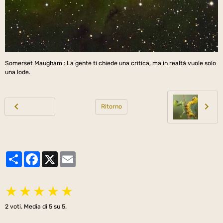
Somerset Maugham : La gente ti chiede una critica, ma in realtà vuole solo
una lode.
Ritorno
Partager
Facebook
X
Email
★
★
★
★
★
2
voti. Media di
5
su 5.