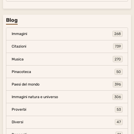
Blog
Immagini
268
Citazioni
739
Musica
270
Pinacoteca
50
Paesi del mondo
396
Immagini natura e universo
306
Proverbi
53
Diversi
47