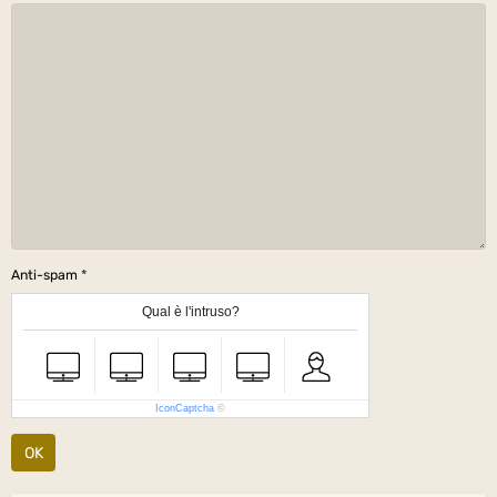
Anti-spam
Qual è l'intruso?
IconCaptcha
©
OK