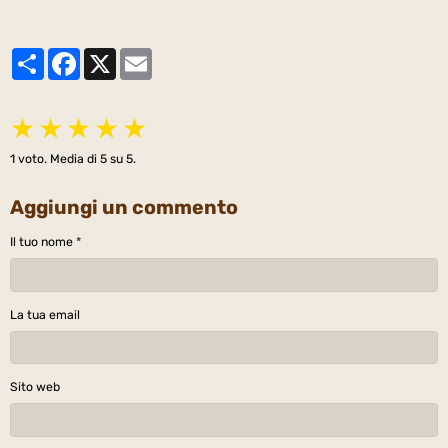
Partager
Facebook
X
Email
★
★
★
★
★
1
voto. Media di
5
su 5.
Aggiungi un commento
Il tuo nome
La tua email
Sito web