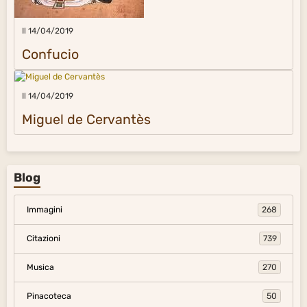
Il 14/04/2019
Confucio
Il 14/04/2019
Miguel de Cervantès
Blog
Immagini
268
Citazioni
739
Musica
270
Pinacoteca
50