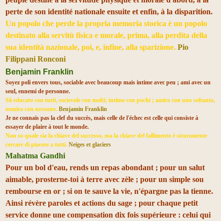
perte de son identité nationale ensuite et enfin, à la disparition.
Un popolo che perde la propria memoria storica è un popolo
destinato alla servitù fisica e morale, prima, alla perdita della
sua identità nazionale, poi, e, infine, alla sparizione.
Pio
Filippani Ronconi
Benjamin Franklin
Soyez poli envers tous, sociable avec beaucoup mais intime avec peu ; ami avec un
seul, ennemi de personne.
Sii educato con tutti, socievole con molti; intimo con pochi ; amico con uno soltanto,
nemico con nessuno.
Benjamin Franklin
Je ne connais pas la clef du succès, mais celle de l'échec est celle qui consiste à
essayer de plaire à tout le monde.
Non so quale sia la chiave del successo, ma la chiave del fallimento è sicuramente
cercare di piacere a tutti.
Neiges et glaciers
Mahatma Gandhi
Pour un bol d'eau, rends un repas abondant ; pour un salut
aimable, prosterne-toi à terre avec zèle ; pour un simple sou
rembourse en or ; si on te sauve la vie, n'épargne pas la tienne.
Ainsi révère paroles et actions du sage ; pour chaque petit
service donne une compensation dix fois supérieure : celui qui