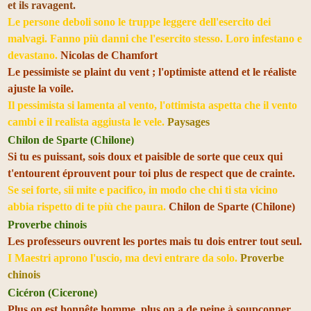
et ils ravagent.
Le persone deboli sono le truppe leggere dell'esercito dei
malvagi. Fanno più danni che l'esercito stesso. Loro infestano e
devastano.
Nicolas de Chamfort
Le pessimiste se plaint du vent ; l'optimiste attend et le réaliste
ajuste la voile.
Il pessimista si lamenta al vento, l'ottimista aspetta che il vento
cambi e il realista aggiusta le vele.
Paysages
Chilon de Sparte (Chilone)
Si tu es puissant, sois doux et paisible de sorte que ceux qui
t'entourent éprouvent pour toi plus de respect que de crainte.
Se sei forte, sii mite e pacifico, in modo che chi ti sta vicino
abbia rispetto di te più che paura.
Chilon de Sparte (Chilone)
Proverbe chinois
Les professeurs ouvrent les portes mais tu dois entrer tout seul.
I Maestri aprono l'uscio, ma devi entrare da solo.
Proverbe
chinois
Cicéron (Cicerone)
Plus on est honnête homme, plus on a de peine à soupçonner