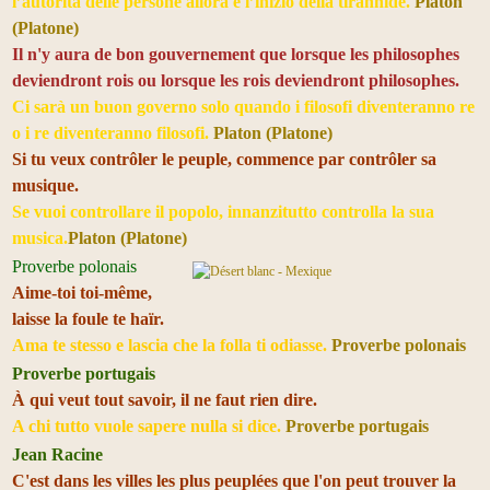
l’autorità delle persone allora è l’inizio della tirannide.
Platon
(Platone)
Il n'y aura de bon gouvernement que lorsque les philosophes
deviendront rois ou lorsque les rois deviendront philosophes.
Ci sarà un buon governo solo quando i filosofi diventeranno re
o i re diventeranno filosofi.
Platon (Platone)
Si tu veux contrôler le peuple, commence par contrôler sa
musique.
Se vuoi controllare il popolo,
innanzitutto
controlla la sua
musica.
Platon (Platone)
Proverbe polonais
Aime-toi toi-même,
laisse la foule te haïr.
Ama te stesso e lascia che la folla ti odiasse.
Proverbe polonais
Proverbe portugais
À qui veut tout savoir, il ne faut rien dire.
A chi tutto vuole sapere nulla si dice.
Proverbe portugais
Jean Racine
C'est dans les villes les plus peuplées que l'on peut trouver la