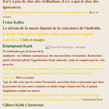
Il n'y a pas de choc des civilisations, il n'y a que le choc des
ignorances.
Non esiste alcuno scontro di civiltà ma solo uno scontro di ignoranze.
Mers et
océans
Franz Kafka
Le niveau de la masse dépend de la conscience de l'individu.
Il livello della massa dipende dalla coscienza del singolo
individuo.
Ciels et nuages
Emmanuel Kant
Ne recherchez pas la faveur de la
multitude : on l'obtient rarement par des moyens licites et honnêtes. Recherchez
plutôt cherchez plutôt l'approbation d'une minorité ; mais ne comptez pas les voix,
pesez-les.
Non cercare il favore della moltitudine : raramente esso si ottiene con mezzi leciti e
onesti. Cerca piuttosto l'approvazione dei pochi ; ma non contare le voci,
soppesale.
Mers et océans
Agis de telle sorte que tu traites l'humanité, aussi bien dan
s ta personne que dans
la personne de tout autre, toujours en même temps comme une fin, et jamais
simplement comme un moyen.
Agisci in modo da trattare l'umanità, sia nella tua persona sia in quella di ogni
altro, sempre anche come fine e mai semplicemente come mezzo.
Emmanuel Kant
Gilbert Keith Chesterton