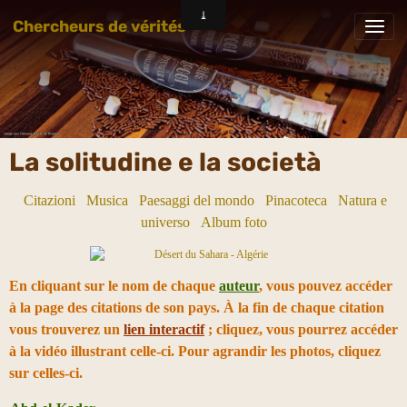
Chercheurs de vérités
La solitudine e la società
Citazioni
Musica
Paesaggi del mondo
Pinacoteca
Natura e
universo
Album foto
En cliquant sur le nom de chaque
auteur
, vous pouvez accéder
à la page des citations de son pays. À la fin de chaque citation
vous trouverez un
lien interactif
; cliquez, vous pourrez accéder
à la vidéo illustrant celle-ci. Pour agrandir les photos, cliquez
sur celles-ci.