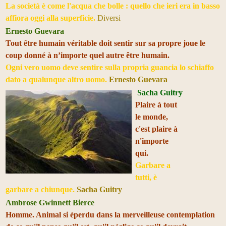
La società è come l'acqua che bolle : quello che ieri era in basso
affiora oggi alla superficie.
Diversi
Ernesto Guevara
Tout être humain véritable doit sentir sur sa propre joue le
coup donné à n’importe quel autre être humain.
Ogni vero uomo deve sentire sulla propria guancia lo schiaffo
dato a qualunque altro uomo.
Ernesto Guevara
Sacha Guitry
Plaire à tout
le monde,
c'est plaire à
n'importe
qui.
Garbare a
tutti, è
garbare a chiunque.
Sacha Guitry
Ambrose Gwinnett Bierce
Homme. Animal si éperdu dans la merveilleuse contemplation