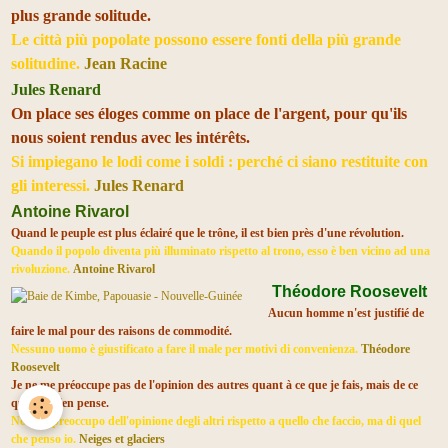
plus grande solitude.
Le città più popolate possono essere fonti della più grande
solitudine.
Jean Racine
Jules Renard
On place ses éloges comme on place de l'argent, pour qu'ils
nous soient rendus avec les intérêts.
Si impiegano le lodi come i soldi : perché ci siano restituite con
gli interessi.
Jules Renard
Antoine Rivarol
Quand le peuple est plus éclairé que le trône, il est bien près d'une révolution.
Quando il popolo diventa più illuminato rispetto al trono, esso è ben vicino ad una
rivoluzione.
Antoine Rivarol
Théodore Roosevelt
Aucun homme n'est justifié de
faire le mal pour des raisons de commodité.
Nessuno uomo è giustificato a fare il male per motivi di convenienza.
Théodore
Roosevelt
Je ne me préoccupe pas de l'opinion des autres quant à ce que je fais, mais de ce
que moi j'en pense.
Non mi preoccupo dell'opinione degli altri rispetto a quello che faccio, ma di quel
che penso io.
Neiges et glaciers