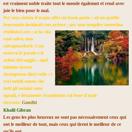
est vraiment noble traite tout le monde égalemnt et rend avec
joie le bien pour le mal.
Per una ciotola d'acqua offri un buon pasto ; ad un gentile
benvenuto inchinati con ardore ; per una semplice
monetina
restituisci oro ; se la vita
vuoi salva, non
salvaguardarti. Così
osserva le parole e le
azioni del saggio ; ogni
minimo favore
ricompensa dieci volte : i
veri nobili sanno che
tutti gli uomini sono
uguali, e lietamente ricambiano col bene il male
ricevuto.
Gandhi
Khalil Gibran
Les gens les plus heureux ne sont pas nécessairement ceux qui
ont le meilleur de tout, mais ceux qui tirent le meilleur de ce
qu'ils ont.