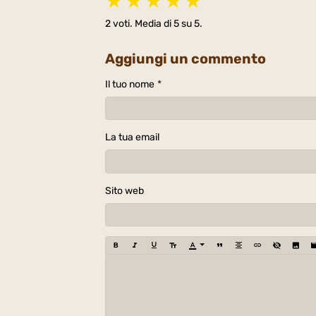
★
★
★
★
★
2
voti. Media di
5
su 5.
Aggiungi un commento
Il tuo nome
La tua email
Sito web