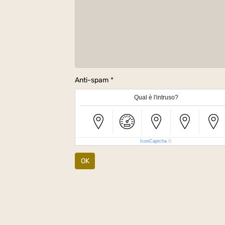
Anti-spam
Qual è l'intruso?
IconCaptcha
©
OK