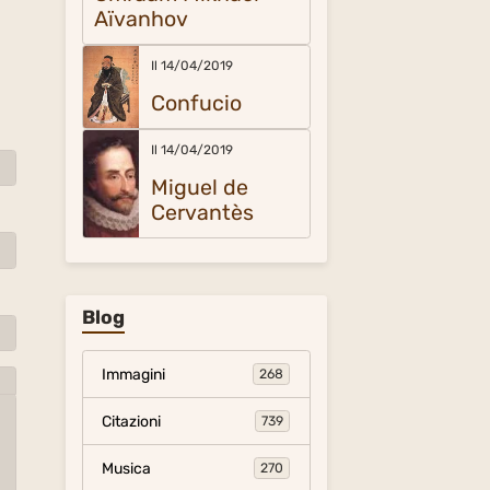
Aïvanhov
Il 14/04/2019
Confucio
Il 14/04/2019
Miguel de
Cervantès
Blog
Immagini
268
Citazioni
739
Musica
270