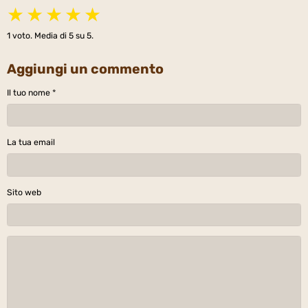
★
★
★
★
★
1
voto. Media di
5
su 5.
Aggiungi un commento
Il tuo nome
La tua email
Sito web