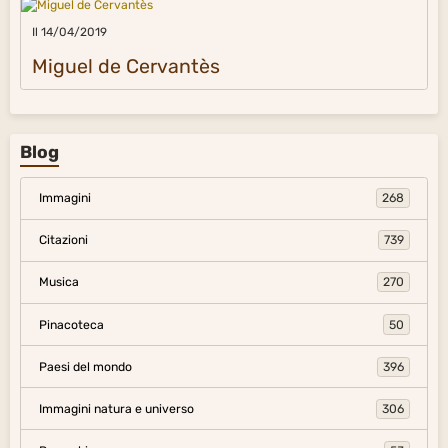
Il 14/04/2019
Miguel de Cervantès
Blog
Immagini
268
Citazioni
739
Musica
270
Pinacoteca
50
Paesi del mondo
396
Immagini natura e universo
306