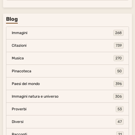
Blog
Immagini
268
Citazioni
739
Musica
270
Pinacoteca
50
Paesi del mondo
396
Immagini natura e universo
306
Proverbi
53
Diversi
47
Racconti
21