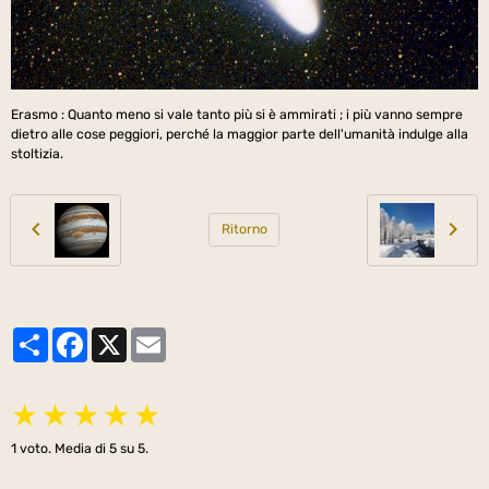
Erasmo : Quanto meno si vale tanto più si è ammirati ; i più vanno sempre
dietro alle cose peggiori, perché la maggior parte dell'umanità indulge alla
stoltizia.
Ritorno
Partager
Facebook
X
Email
★
★
★
★
★
1
voto. Media di
5
su 5.