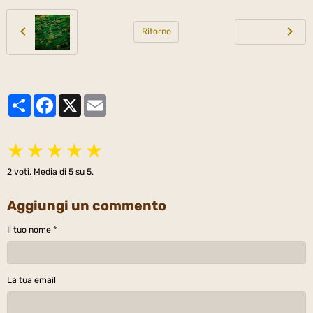
Ritorno
Partager
Facebook
X
Email
★
★
★
★
★
2
voti. Media di
5
su 5.
Aggiungi un commento
Il tuo nome
La tua email