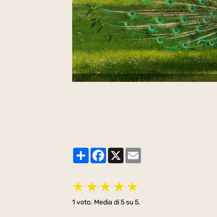
Partager
Facebook
X
Email
★
★
★
★
★
1
voto. Media di
5
su 5.