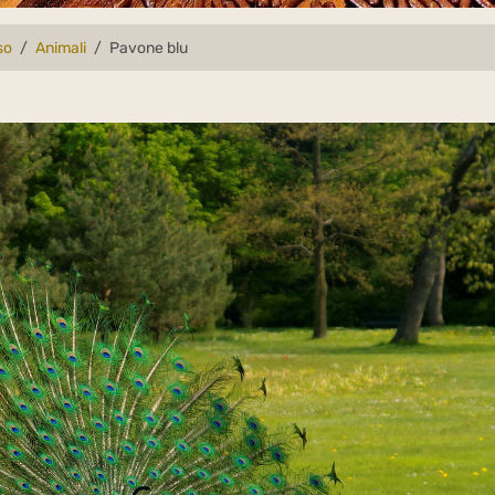
so
Animali
Pavone blu