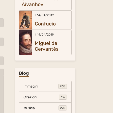
Aïvanhov
Il 14/04/2019
Confucio
Il 14/04/2019
Miguel de
Cervantès
Blog
Immagini
268
Citazioni
739
Musica
270