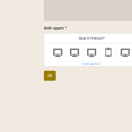
Anti-spam
Qual è l'intruso?
IconCaptcha
©
OK