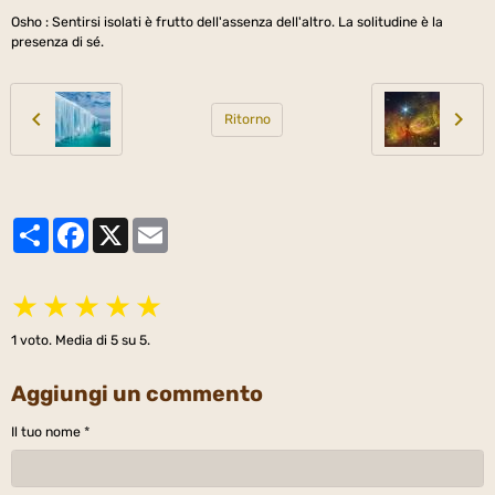
Osho : Sentirsi isolati è frutto dell'assenza dell'altro. La solitudine è la
presenza di sé.
Ritorno
Partager
Facebook
X
Email
★
★
★
★
★
1
voto. Media di
5
su 5.
Aggiungi un commento
Il tuo nome