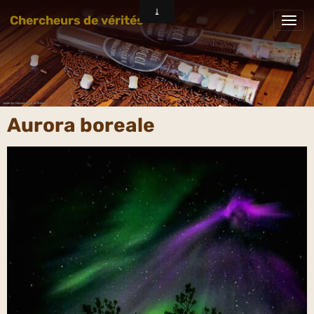
Chercheurs de vérités
Aurora boreale