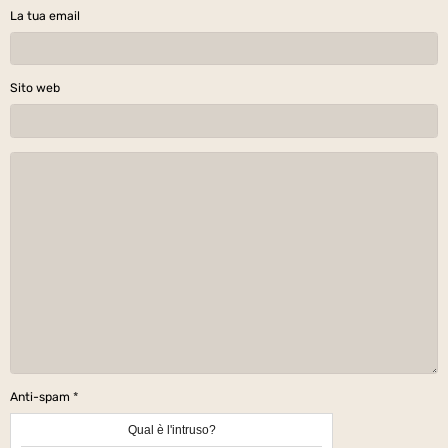
La tua email
Sito web
Anti-spam
Qual è l'intruso?