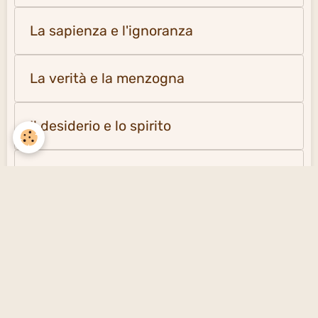
La sapienza e l'ignoranza
La verità e la menzogna
Il desiderio e lo spirito
La solitudine e la società
Creare un sito gratuito
con emioweb.it -
Segnalare un contenuto
inappropriato sul sito