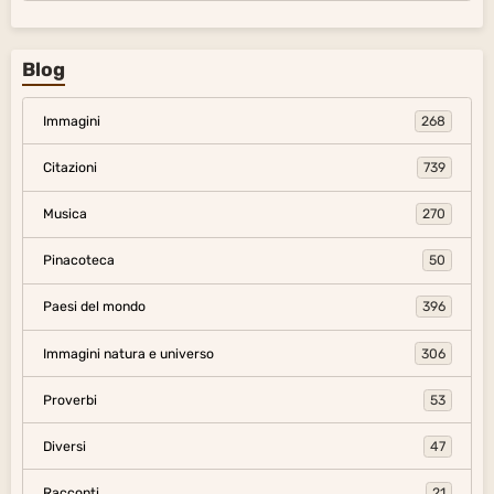
Blog
Immagini
268
Citazioni
739
Musica
270
Pinacoteca
50
Paesi del mondo
396
Immagini natura e universo
306
Proverbi
53
Diversi
47
Racconti
21