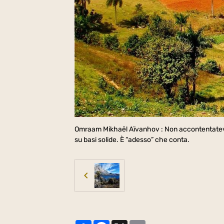
Omraam Mikhaël Aïvanhov : Non accontentatevi d
su basi solide. È “adesso” che conta.
Partager
Facebook
X
Email