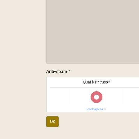
Anti-spam
Qual è l'intruso?
IconCaptcha
©
OK