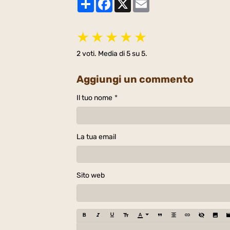
★
★
★
★
★
2
voti. Media di
5
su 5.
Aggiungi un commento
Il tuo nome
La tua email
Sito web