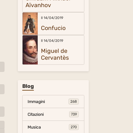
Aïvanhov
Il 14/04/2019
Confucio
Il 14/04/2019
Miguel de
Cervantès
Blog
Immagini
268
Citazioni
739
Musica
270