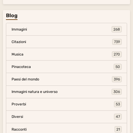
Blog
Immagini
268
Citazioni
739
Musica
270
Pinacoteca
50
Paesi del mondo
396
Immagini natura e universo
306
Proverbi
53
Diversi
47
Racconti
21