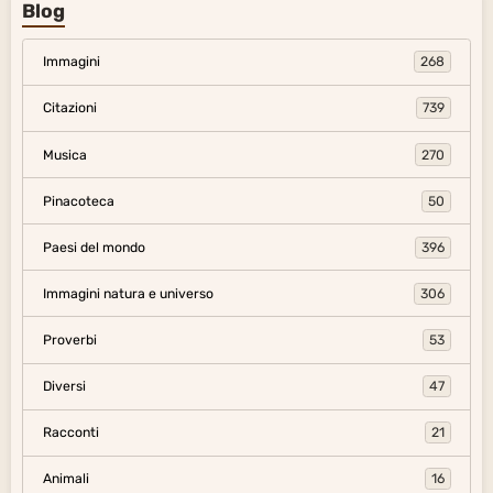
Blog
Immagini
268
Citazioni
739
Musica
270
Pinacoteca
50
Paesi del mondo
396
Immagini natura e universo
306
Proverbi
53
Diversi
47
Racconti
21
Animali
16