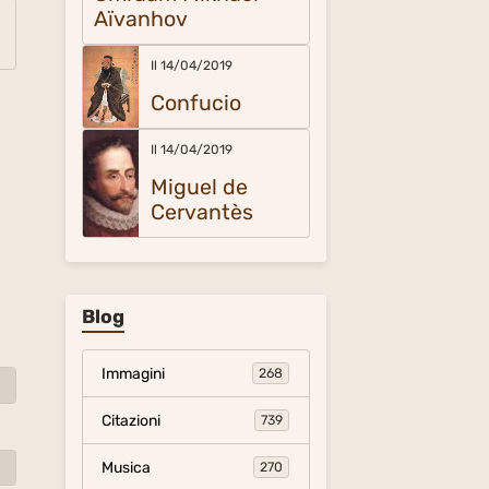
Aïvanhov
Il 14/04/2019
Confucio
Il 14/04/2019
Miguel de
Cervantès
Blog
Immagini
268
Citazioni
739
Musica
270