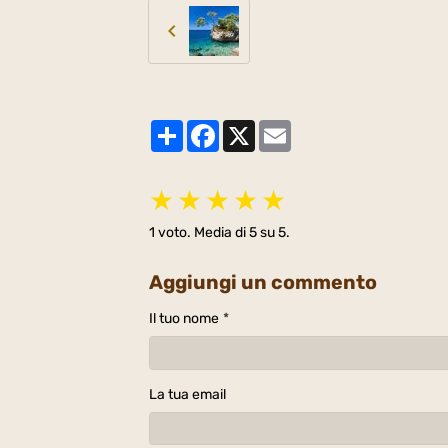
Partager
Facebook
X
Email
★
★
★
★
★
1
voto. Media di
5
su 5.
Aggiungi un commento
Il tuo nome
La tua email