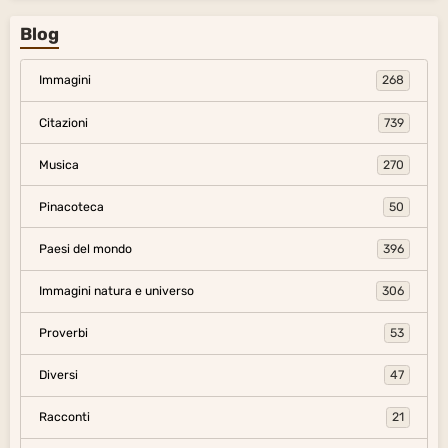
Blog
Immagini
268
Citazioni
739
Musica
270
Pinacoteca
50
Paesi del mondo
396
Immagini natura e universo
306
Proverbi
53
Diversi
47
Racconti
21