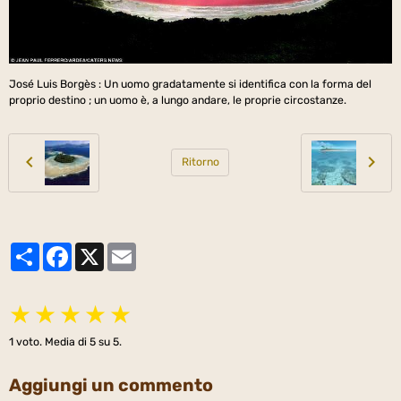
José Luis Borgès : Un uomo gradatamente si identifica con la forma del
proprio destino ; un uomo è, a lungo andare, le proprie circostanze.
Ritorno
Partager
Facebook
X
Email
★
★
★
★
★
1
voto. Media di
5
su 5.
Aggiungi un commento