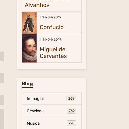
Aïvanhov
Il 14/04/2019
Confucio
Il 14/04/2019
Miguel de
Cervantès
Blog
Immagini
268
Citazioni
739
Musica
270