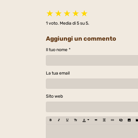
★
★
★
★
★
1
voto. Media di
5
su 5.
Aggiungi un commento
Il tuo nome
La tua email
Sito web