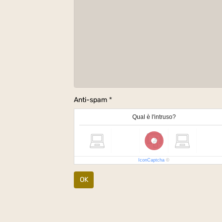
Anti-spam
Qual è l'intruso?
IconCaptcha
©
OK