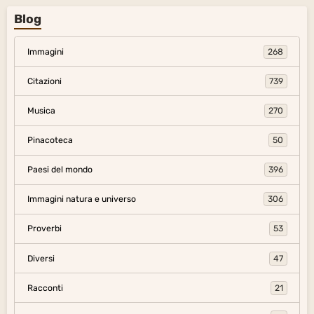
Blog
Immagini
268
Citazioni
739
Musica
270
Pinacoteca
50
Paesi del mondo
396
Immagini natura e universo
306
Proverbi
53
Diversi
47
Racconti
21