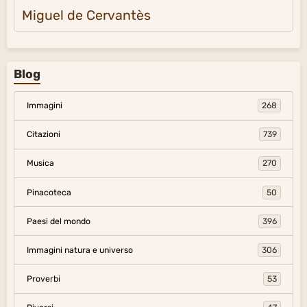
Miguel de Cervantès
Blog
Immagini
268
Citazioni
739
Musica
270
Pinacoteca
50
Paesi del mondo
396
Immagini natura e universo
306
Proverbi
53