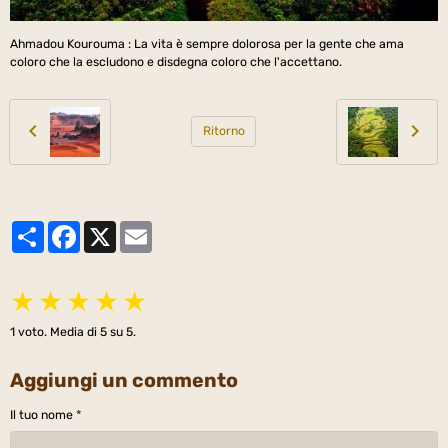
Ahmadou Kourouma : La vita è sempre dolorosa per la gente che ama
coloro che la escludono e disdegna coloro che l'accettano.
Ritorno
Partager
Facebook
X
Email
★
★
★
★
★
1
voto. Media di
5
su 5.
Aggiungi un commento
Il tuo nome