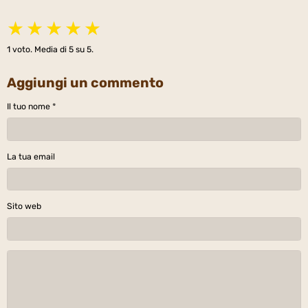
★
★
★
★
★
1
voto. Media di
5
su 5.
Aggiungi un commento
Il tuo nome
La tua email
Sito web