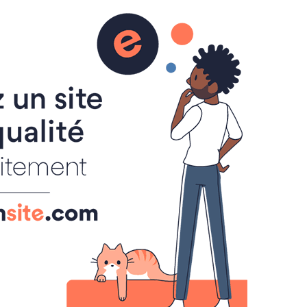
s
Racconti
Posti e fenomeni misteriosi