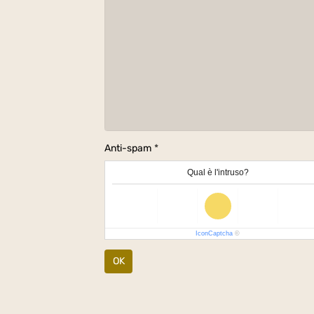
Anti-spam
Qual è l'intruso?
IconCaptcha
©
OK