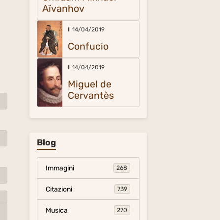
Aïvanhov
Il 14/04/2019
Confucio
Il 14/04/2019
Miguel de
Cervantès
Blog
Immagini
268
Citazioni
739
Musica
270