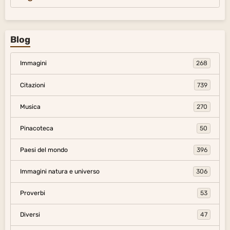
Blog
Immagini
268
Citazioni
739
Musica
270
Pinacoteca
50
Paesi del mondo
396
Immagini natura e universo
306
Proverbi
53
Diversi
47