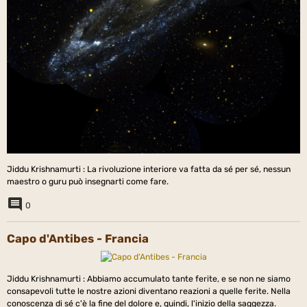
Jiddu Krishnamurti : La rivoluzione interiore va fatta da sé per sé, nessun
maestro o guru può insegnarti come fare.
0
Capo d'Antibes - Francia
Jiddu Krishnamurti : Abbiamo accumulato tante ferite, e se non ne siamo
consapevoli tutte le nostre azioni diventano reazioni a quelle ferite. Nella
conoscenza di sé c'è la fine del dolore e, quindi, l'inizio della saggezza.