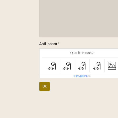
Anti-spam
Qual è l'intruso?
IconCaptcha
©
OK