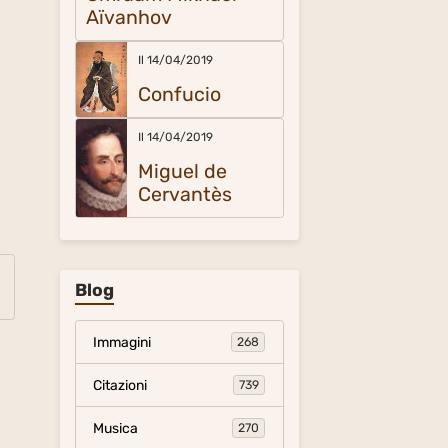
Aïvanhov
Il 14/04/2019
Confucio
Il 14/04/2019
Miguel de
Cervantès
Blog
Immagini
268
Citazioni
739
Musica
270