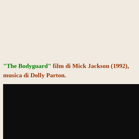
"The Bodyguard"
film di Mick Jackson (1992),
musica di Dolly Parton.