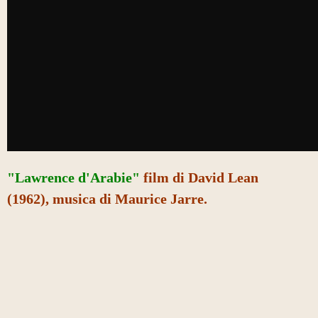
"Lawrence d'Arabie"
film di David Lean
(1962), musica di Maurice Jarre.