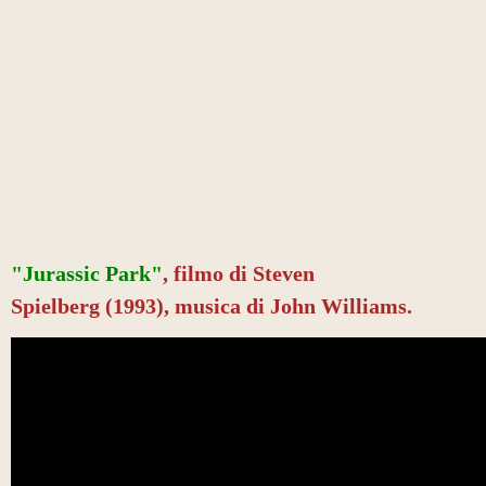
"Jurassic Park"
,
filmo di
Steven
Spielberg (1993), musica di John Williams.