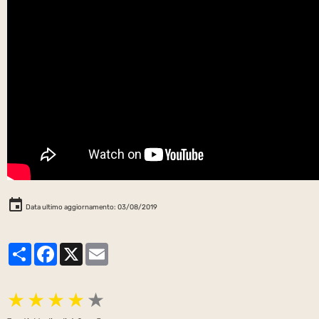
Data ultimo aggiornamento: 03/08/2019
Partager
Facebook
X
Email
★
★
★
★
★