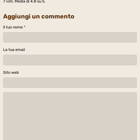
7
voti. Media di
4.8
su 5.
Aggiungi un commento
Il tuo nome
La tua email
Sito web