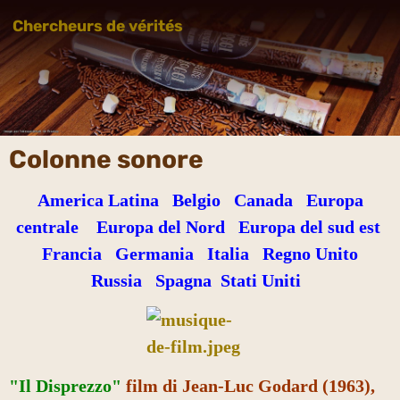
Chercheurs de vérités
Colonne sonore
America Latina
Belgio
Canada
Europa
centrale
Europa del Nord
Europa del sud est
Francia
Germania
Italia
Regno Unito
Russia
Spagna
Stati Uniti
"
Il Disprezzo
"
film di Jean-Luc Godard (1963),