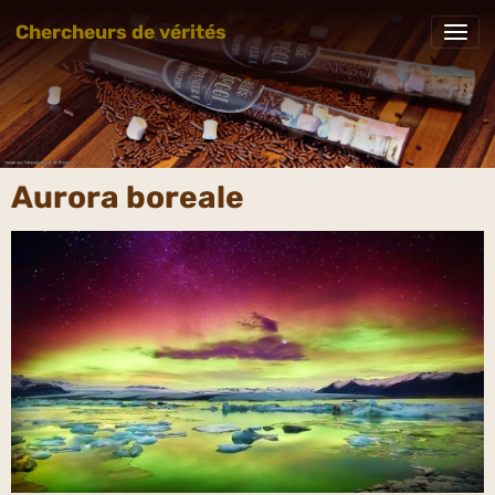
Chercheurs de vérités
Aurora boreale