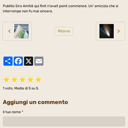
Publilio Siro Amitié qui finit n'avait point commencé. Un' amicizia che si
interrompe non fu mai sincera.
Ritorno
Partager
Facebook
X
Email
★
★
★
★
★
1
voto. Media di
5
su 5.
Aggiungi un commento
Il tuo nome