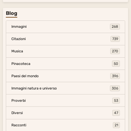
Blog
Immagini
268
Citazioni
739
Musica
270
Pinacoteca
50
Paesi del mondo
396
Immagini natura e universo
306
Proverbi
53
Diversi
47
Racconti
21