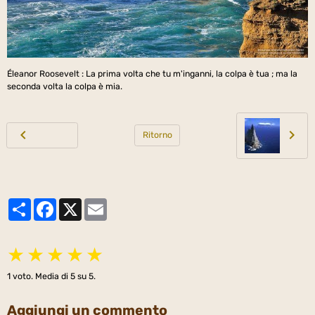
Éleanor Roosevelt : La prima volta che tu m'inganni, la colpa è tua ; ma la
seconda volta la colpa è mia.
Ritorno
Partager
Facebook
X
Email
★
★
★
★
★
1
voto. Media di
5
su 5.
Aggiungi un commento