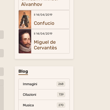
Aïvanhov
Il 14/04/2019
Confucio
Il 14/04/2019
Miguel de
Cervantès
Blog
Immagini
268
Citazioni
739
Musica
270