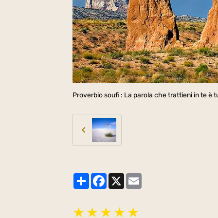
Proverbio soufi : La parola che trattieni in te è
Partager
Facebook
X
Email
★
★
★
★
★