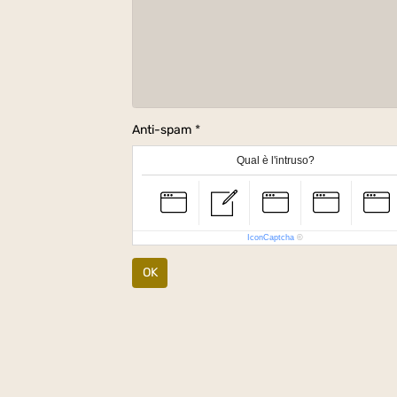
Anti-spam
Qual è l'intruso?
IconCaptcha
©
OK