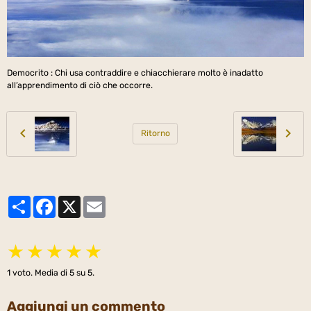
Democrito : Chi usa contraddire e chiacchierare molto è inadatto
all’apprendimento di ciò che occorre.
Ritorno
Partager
Facebook
X
Email
★
★
★
★
★
1
voto. Media di
5
su 5.
Aggiungi un commento