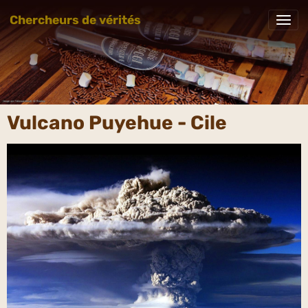
Chercheurs de vérités
Vulcano Puyehue - Cile