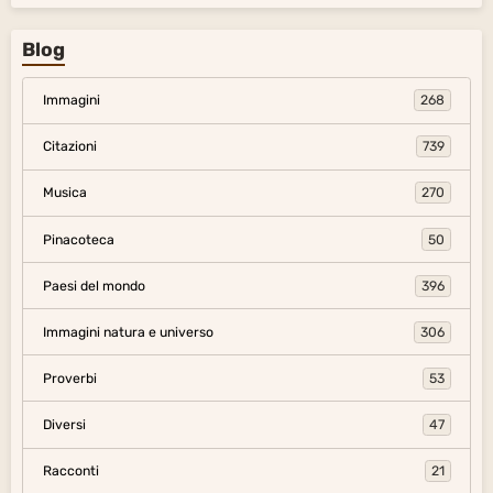
Blog
Immagini
268
Citazioni
739
Musica
270
Pinacoteca
50
Paesi del mondo
396
Immagini natura e universo
306
Proverbi
53
Diversi
47
Racconti
21