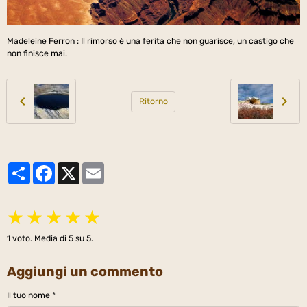
Madeleine Ferron : Il rimorso è una ferita che non guarisce, un castigo che
non finisce mai.
Ritorno
Partager
Facebook
X
Email
★
★
★
★
★
1
voto. Media di
5
su 5.
Aggiungi un commento
Il tuo nome