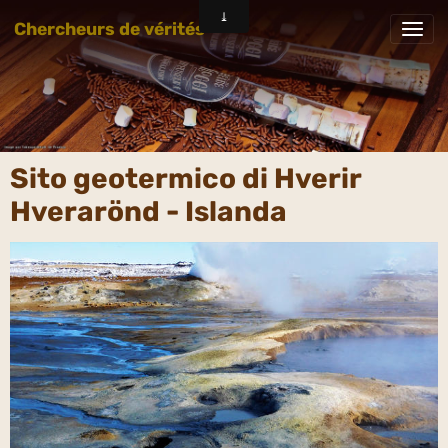
Chercheurs de vérités
Sito geotermico di Hverir
Hverarönd - Islanda