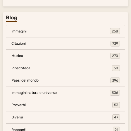
Blog
Immagini
268
Citazioni
739
Musica
270
Pinacoteca
50
Paesi del mondo
396
Immagini natura e universo
306
Proverbi
53
Diversi
47
Racconti
21