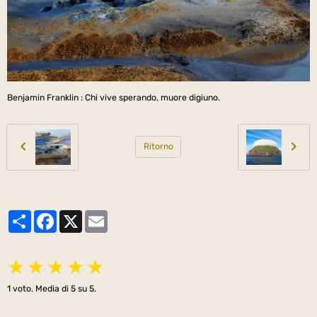
Benjamin Franklin : Chi vive sperando, muore digiuno.
Ritorno
Partager
Facebook
X
Email
★
★
★
★
★
1
voto. Media di
5
su 5.