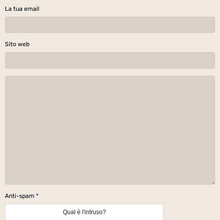
La tua email
Sito web
Anti-spam
Qual è l'intruso?