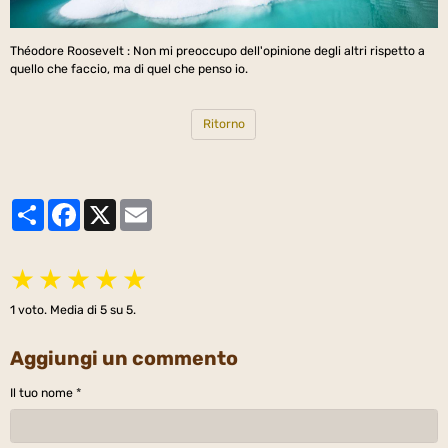
Théodore Roosevelt : Non mi preoccupo dell'opinione degli altri rispetto a
quello che faccio, ma di quel che penso io.
Ritorno
Partager
Facebook
X
Email
★
★
★
★
★
1
voto. Media di
5
su 5.
Aggiungi un commento
Il tuo nome