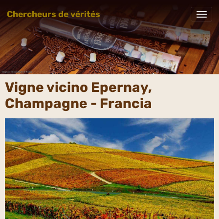
Chercheurs de vérités
Vigne vicino Epernay,
Champagne - Francia