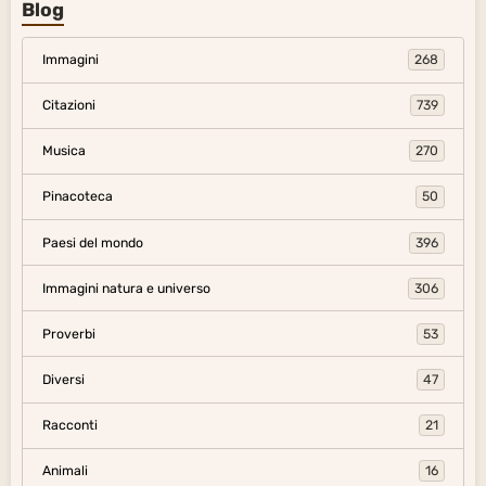
Blog
Immagini
268
Citazioni
739
Musica
270
Pinacoteca
50
Paesi del mondo
396
Immagini natura e universo
306
Proverbi
53
Diversi
47
Racconti
21
Animali
16