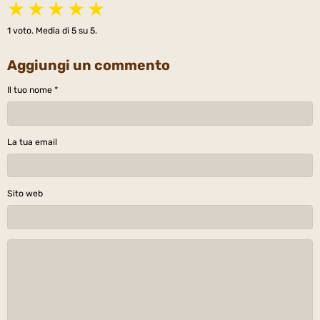
★
★
★
★
★
1
voto. Media di
5
su 5.
Aggiungi un commento
Il tuo nome
La tua email
Sito web