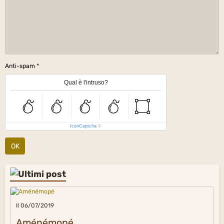
Anti-spam
Qual è l'intruso?
IconCaptcha
©
OK
Il 06/07/2019
Aménémopé