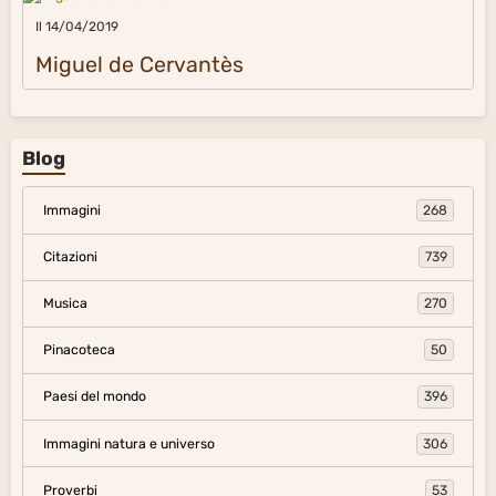
Il 14/04/2019
Miguel de Cervantès
Blog
Immagini
268
Citazioni
739
Musica
270
Pinacoteca
50
Paesi del mondo
396
Immagini natura e universo
306
Proverbi
53