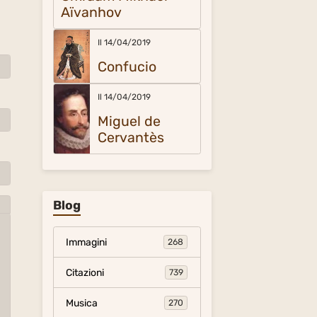
Aïvanhov
Il 14/04/2019
Confucio
Il 14/04/2019
Miguel de
Cervantès
Blog
Immagini
268
Citazioni
739
Musica
270