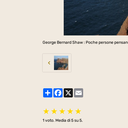
George Bernard Shaw : Poche persone pensano pi
Partager
Facebook
X
Email
★
★
★
★
★
1
voto. Media di
5
su 5.