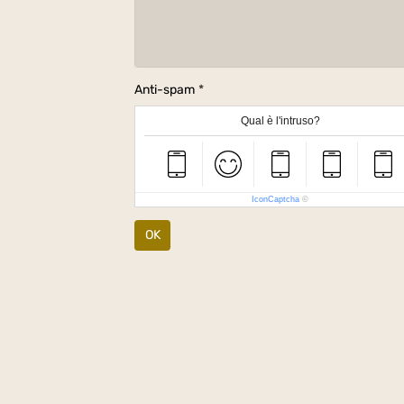
Anti-spam
Qual è l'intruso?
IconCaptcha
©
OK