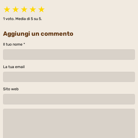
★
★
★
★
★
1
voto. Media di
5
su 5.
Aggiungi un commento
Il tuo nome
La tua email
Sito web