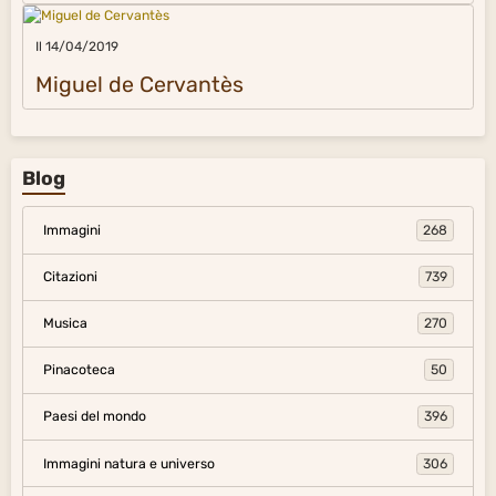
Il 14/04/2019
Miguel de Cervantès
Blog
Immagini
268
Citazioni
739
Musica
270
Pinacoteca
50
Paesi del mondo
396
Immagini natura e universo
306