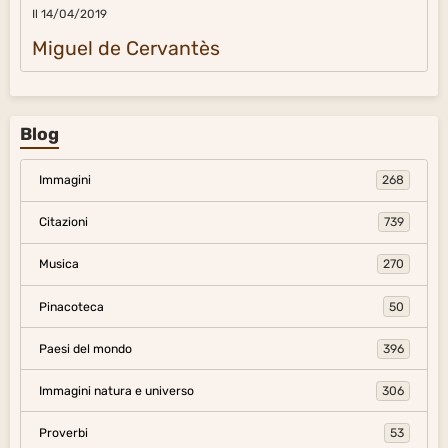
Il 14/04/2019
Miguel de Cervantès
Blog
Immagini
268
Citazioni
739
Musica
270
Pinacoteca
50
Paesi del mondo
396
Immagini natura e universo
306
Proverbi
53