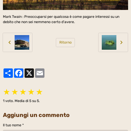
Mark Twain : Preoccuparsi per qualcosa è come pagare interessi su un
debito che non sei nemmeno certo d'avere.
Ritorno
Partager
Facebook
X
Email
★
★
★
★
★
1
voto. Media di
5
su 5.
Aggiungi un commento
Il tuo nome