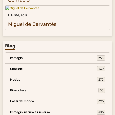
Il 14/04/2019
Miguel de Cervantès
Blog
Immagini
268
Citazioni
739
Musica
270
Pinacoteca
50
Paesi del mondo
396
Immagini natura e universo
306