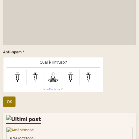
Anti-spam
Qual è l'intruso?
IconCaptcha
©
OK
Il 06/07/2019