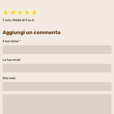
★
★
★
★
★
1
voto. Media di
5
su 5.
Aggiungi un commento
Il tuo nome
La tua email
Sito web