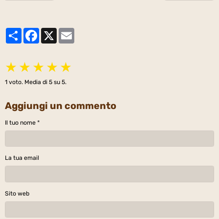
Partager
Facebook
X
Email
★
★
★
★
★
1
voto. Media di
5
su 5.
Aggiungi un commento
Il tuo nome
La tua email
Sito web