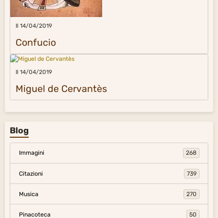
Il 14/04/2019
Confucio
Il 14/04/2019
Miguel de Cervantès
Blog
Immagini
268
Citazioni
739
Musica
270
Pinacoteca
50