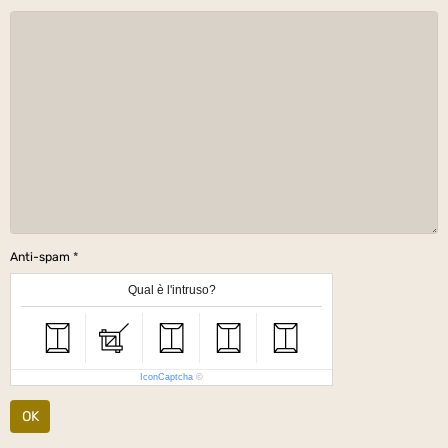
Anti-spam
Qual è l'intruso?
IconCaptcha
©
OK