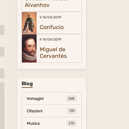
Aïvanhov
Il 14/04/2019
Confucio
Il 14/04/2019
Miguel de
Cervantès
Blog
Immagini
268
Citazioni
739
Musica
270