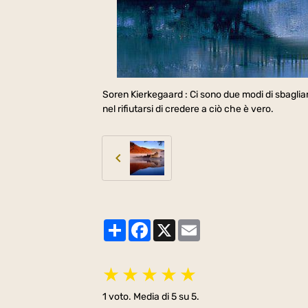
Soren Kierkegaard : Ci sono due modi di sbagliar
nel rifiutarsi di credere a ciò che è vero.
Partager
Facebook
X
Email
★
★
★
★
★
1
voto. Media di
5
su 5.