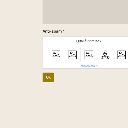
Anti-spam
Qual è l'intruso?
IconCaptcha
©
OK