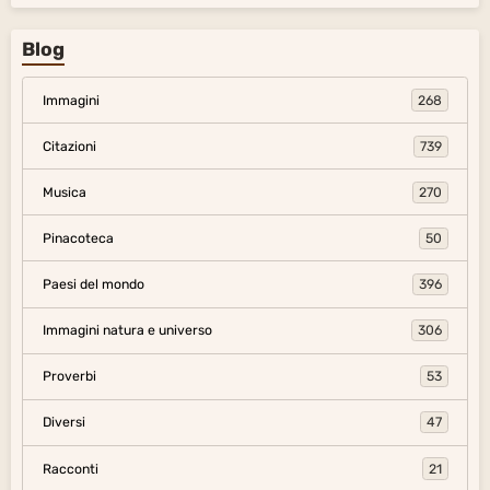
Blog
Immagini
268
Citazioni
739
Musica
270
Pinacoteca
50
Paesi del mondo
396
Immagini natura e universo
306
Proverbi
53
Diversi
47
Racconti
21