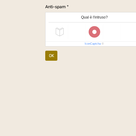
Anti-spam
Qual è l'intruso?
IconCaptcha
©
OK