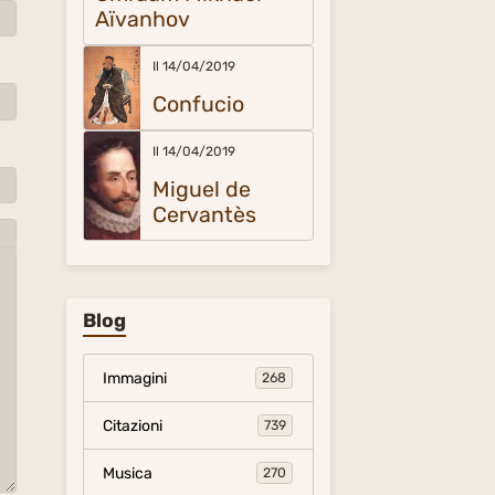
Aïvanhov
Il 14/04/2019
Confucio
Il 14/04/2019
Miguel de
Cervantès
Blog
Immagini
268
Citazioni
739
Musica
270