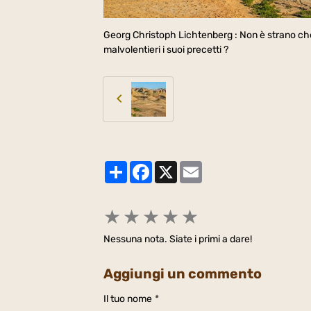
Georg Christoph Lichtenberg : Non è strano che 
malvolentieri i suoi precetti ?
Partager
Facebook
X
Email
★
★
★
★
★
Nessuna nota. Siate i primi a dare!
Aggiungi un commento
Il tuo nome