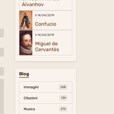
Aïvanhov
Il 14/04/2019
Confucio
Il 14/04/2019
Miguel de
Cervantès
Blog
Immagini
268
Citazioni
739
Musica
270