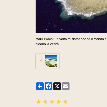
Mark Twain : Talvolta mi domando se il mondo è 
dicono la verità.
Partager
Facebook
X
Email
★
★
★
★
★