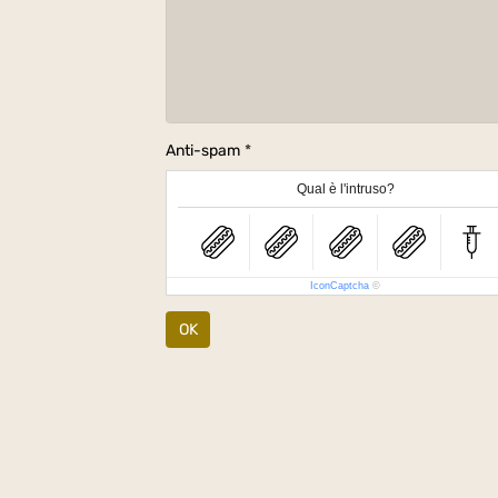
Anti-spam
Qual è l'intruso?
IconCaptcha
©
OK